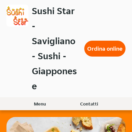
Passa
Sushi Star
al
contenuto
-
principale
Savigliano
Ordina online
- Sushi -
Giappones
e
Menu
Contatti